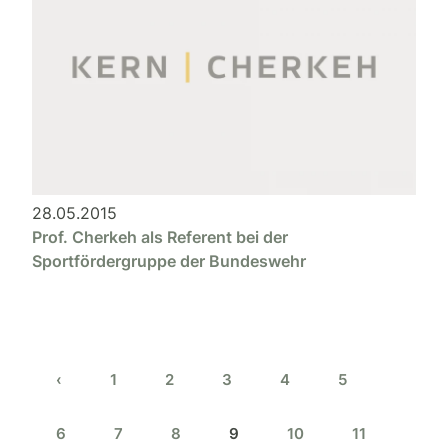
28.05.2015
Prof. Cherkeh als Referent bei der
Sportfördergruppe der Bundeswehr
‹
1
2
3
4
5
6
7
8
9
10
11