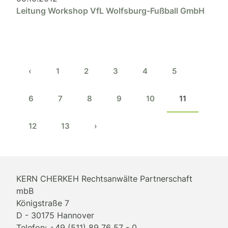
Leitung Workshop VfL Wolfsburg-Fußball GmbH
‹
1
2
3
4
5
6
7
8
9
10
11
12
13
›
KERN CHERKEH Rechtsanwälte Partnerschaft
mbB
Königstraße 7
D - 30175 Hannover
Telefon: +49 (511) 89 76 57 - 0